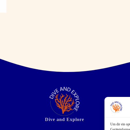
Dive and Explore
Um dir ein op
Geräteinforma