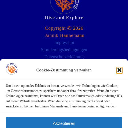
Dive and Explore
Copyright
2026
Jannik Hannemann
Impressum
Stornierungsbedingungen
Datenschutzerklärung
Cookie-Zustimmung verwalten
Standorte:
Um dir ein optimales Erlebnis zu bieten, verwenden wir Technologien wie Cookies,
Deutschland: Hamburg
um Geräteinformationen zu speichern und/oder darauf zuzugreifen. Wenn du diesen
Spanien (Festland): Sevilla
Technologien zustimmst, können wir Daten wie das Surfverhalten oder eindeutige IDs
auf dieser Website verarbeiten. Wenn du deine Zustimmung nicht erteilst oder
Spanien (Kanaren): Lanzarote
zurückziehst, können bestimmte Merkmale und Funktionen beeinträchtigt werden.
E-Mail:
info@diveandexplore-lanzarote.com
Telefon:
+34 633 53 64 28
WhatsApp:
+34 633 53 64 28
Akzeptieren